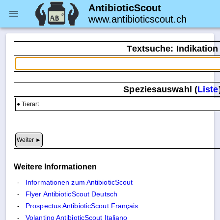
AntibioticScout
www.antibioticscout.ch
Textsuche: Indikation
Speziesauswahl (
Liste
Weitere Informationen
Informationen zum AntibioticScout
Flyer AntibioticScout Deutsch
Prospectus AntibioticScout Français
Volantino AntibioticScout Italiano