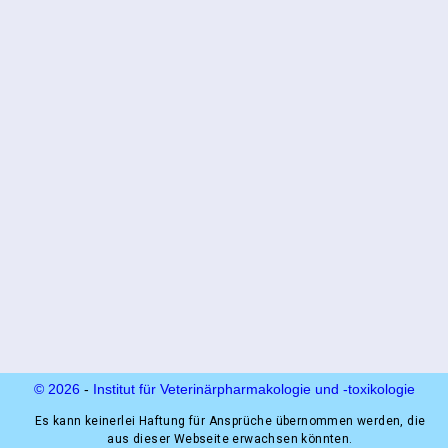
© 2026
-
Institut für Veterinärpharmakologie und ‑toxikologie
Es kann keinerlei Haftung für Ansprüche übernommen werden, die
aus dieser Webseite erwachsen könnten.