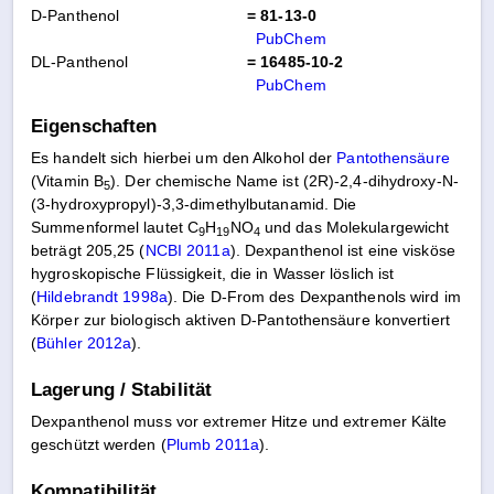
D-Panthenol
= 81-13-0
PubChem
DL-Panthenol
= 16485-10-2
PubChem
Eigenschaften
Es handelt sich hierbei um den Alkohol der
Pantothensäure
(Vitamin B
). Der chemische Name ist (2R)-2,4-dihydroxy-N-
5
(3-hydroxypropyl)-3,3-dimethylbutanamid. Die
Summenformel lautet C
H
NO
und das Molekulargewicht
9
19
4
beträgt 205,25 (
NCBI 2011a
). Dexpanthenol ist eine visköse
hygroskopische Flüssigkeit, die in Wasser löslich ist
(
Hildebrandt 1998a
). Die D-From des Dexpanthenols wird im
Körper zur biologisch aktiven D-Pantothensäure konvertiert
(
Bühler 2012a
).
Lagerung / Stabilität
Dexpanthenol muss vor extremer Hitze und extremer Kälte
geschützt werden (
Plumb 2011a
).
Kompatibilität